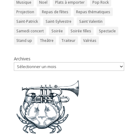
Musique
Noel
Plats à emporter
Pop Rock
Projection
Repas de fêtes
Repas thématiques
Saint-Patrick
Saint-Sylvestre
Saint Valentin
Samedi concert
Soirée
Soirée filles
Spectacle
Stand up
Theâtre
Traiteur
Valréas
Archives